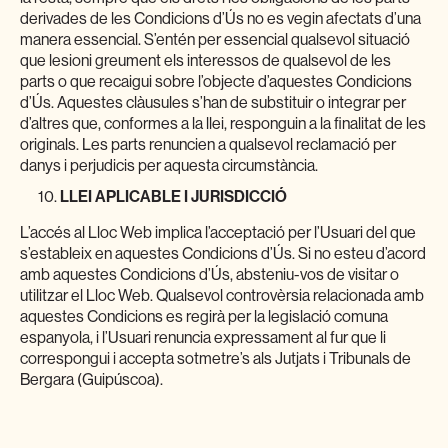
derivades de les Condicions d’Ús no es vegin afectats d’una
manera essencial. S’entén per essencial qualsevol situació
que lesioni greument els interessos de qualsevol de les
parts o que recaigui sobre l’objecte d’aquestes Condicions
d’Ús. Aquestes clàusules s’han de substituir o integrar per
d’altres que, conformes a la llei, responguin a la finalitat de les
originals. Les parts renuncien a qualsevol reclamació per
danys i perjudicis per aquesta circumstància.
LLEI APLICABLE I JURISDICCIÓ
L’accés al Lloc Web implica l’acceptació per l’Usuari del que
s’estableix en aquestes Condicions d’Ús. Si no esteu d’acord
amb aquestes Condicions d’Ús, absteniu-vos de visitar o
utilitzar el Lloc Web. Qualsevol controvèrsia relacionada amb
aquestes Condicions es regirà per la legislació comuna
espanyola, i l’Usuari renuncia expressament al fur que li
correspongui i accepta sotmetre’s als Jutjats i Tribunals de
Bergara (Guipúscoa).