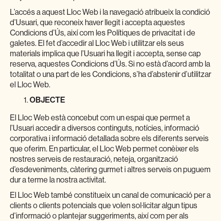
L’accés a aquest Lloc Web i la navegació atribueix la condició
d’Usuari, que reconeix haver llegit i accepta aquestes
Condicions d’Ús, així com les Polítiques de privacitat i de
galetes. El fet d’accedir al Lloc Web i utilitzar els seus
materials implica que l’Usuari ha llegit i accepta, sense cap
reserva, aquestes Condicions d’Ús. Si no està d’acord amb la
totalitat o una part de les Condicions, s’ha d’abstenir d’utilitzar
el Lloc Web.
OBJECTE
El Lloc Web està concebut com un espai que permet a
l’Usuari accedir a diversos continguts, notícies, informació
corporativa i informació detallada sobre els diferents serveis
que oferim. En particular, el Lloc Web permet conèixer els
nostres serveis de restauració, neteja, organització
d’esdeveniments, càtering gurmet i altres serveis on puguem
dur a terme la nostra activitat.
El Lloc Web també constitueix un canal de comunicació per a
clients o clients potencials que volen sol·licitar algun tipus
d’informació o plantejar suggeriments, així com per als