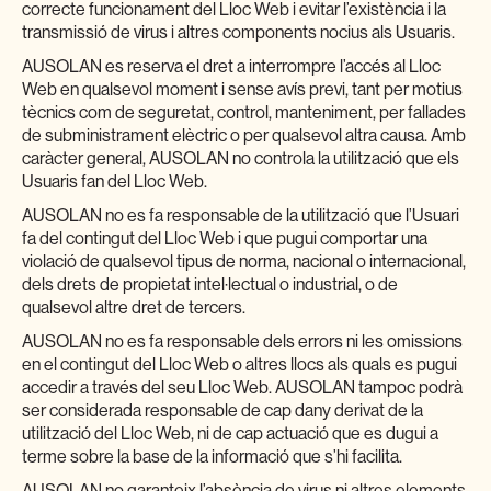
correcte funcionament del Lloc Web i evitar l’existència i la
transmissió de virus i altres components nocius als Usuaris.
AUSOLAN es reserva el dret a interrompre l’accés al Lloc
Web en qualsevol moment i sense avís previ, tant per motius
tècnics com de seguretat, control, manteniment, per fallades
de subministrament elèctric o per qualsevol altra causa. Amb
caràcter general, AUSOLAN no controla la utilització que els
Usuaris fan del Lloc Web.
AUSOLAN no es fa responsable de la utilització que l’Usuari
fa del contingut del Lloc Web i que pugui comportar una
violació de qualsevol tipus de norma, nacional o internacional,
dels drets de propietat intel·lectual o industrial, o de
qualsevol altre dret de tercers.
AUSOLAN no es fa responsable dels errors ni les omissions
en el contingut del Lloc Web o altres llocs als quals es pugui
accedir a través del seu Lloc Web. AUSOLAN tampoc podrà
ser considerada responsable de cap dany derivat de la
utilització del Lloc Web, ni de cap actuació que es dugui a
terme sobre la base de la informació que s’hi facilita.