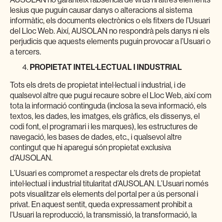
AUSOLAN no garanteix l’absència de virus ni altres elements
lesius que puguin causar danys o alteracions al sistema
informàtic, els documents electrònics o els fitxers de l’Usuari
del Lloc Web. Així, AUSOLAN no respondrà pels danys ni els
perjudicis que aquests elements puguin provocar a l’Usuari o
a tercers.
PROPIETAT INTEL·LECTUAL I INDUSTRIAL
Tots els drets de propietat intel·lectual i industrial, i de
qualsevol altre que pugui recaure sobre el Lloc Web, així com
tota la informació continguda (inclosa la seva informació, els
textos, les dades, les imatges, els gràfics, els dissenys, el
codi font, el programari i les marques), les estructures de
navegació, les bases de dades, etc., i qualsevol altre
contingut que hi aparegui són propietat exclusiva
d’AUSOLAN.
L’Usuari es compromet a respectar els drets de propietat
intel·lectual i industrial titularitat d’AUSOLAN. L’Usuari només
pots visualitzar els elements del portal per a ús personal i
privat. En aquest sentit, queda expressament prohibit a
l’Usuari la reproducció, la transmissió, la transformació, la