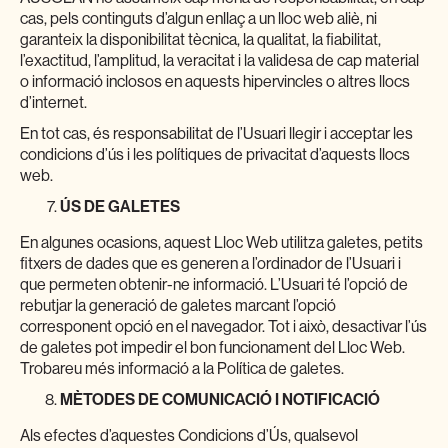
cas, pels continguts d’algun enllaç a un lloc web aliè, ni
garanteix la disponibilitat tècnica, la qualitat, la fiabilitat,
l’exactitud, l’amplitud, la veracitat i la validesa de cap material
o informació inclosos en aquests hipervincles o altres llocs
d’internet.
En tot cas, és responsabilitat de l’Usuari llegir i acceptar les
condicions d’ús i les polítiques de privacitat d’aquests llocs
web.
ÚS DE GALETES
En algunes ocasions, aquest Lloc Web utilitza galetes, petits
fitxers de dades que es generen a l’ordinador de l’Usuari i
que permeten obtenir-ne informació. L’Usuari té l’opció de
rebutjar la generació de galetes marcant l’opció
corresponent opció en el navegador. Tot i això, desactivar l’ús
de galetes pot impedir el bon funcionament del Lloc Web.
Trobareu més informació a la Política de galetes.
MÈTODES DE COMUNICACIÓ I NOTIFICACIÓ
Als efectes d’aquestes Condicions d’Ús, qualsevol