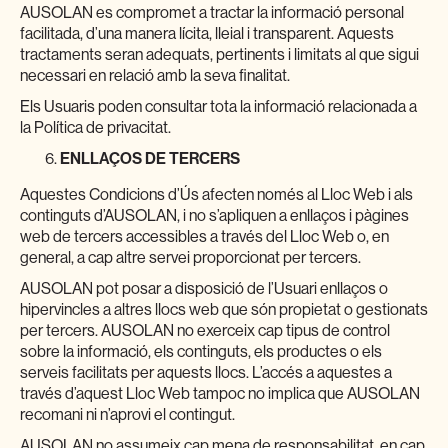
AUSOLAN es compromet a tractar la informació personal
facilitada, d’una manera lícita, lleial i transparent. Aquests
tractaments seran adequats, pertinents i limitats al que sigui
necessari en relació amb la seva finalitat.
Els Usuaris poden consultar tota la informació relacionada a
la Política de privacitat.
ENLLAÇOS DE TERCERS
Aquestes Condicions d’Ús afecten només al Lloc Web i als
continguts d’AUSOLAN, i no s’apliquen a enllaços i pàgines
web de tercers accessibles a través del Lloc Web o, en
general, a cap altre servei proporcionat per tercers.
AUSOLAN pot posar a disposició de l’Usuari enllaços o
hipervincles a altres llocs web que són propietat o gestionats
per tercers. AUSOLAN no exerceix cap tipus de control
sobre la informació, els continguts, els productes o els
serveis facilitats per aquests llocs. L’accés a aquestes a
través d’aquest Lloc Web tampoc no implica que AUSOLAN
recomani ni n’aprovi el contingut.
AUSOLAN no assumeix cap mena de responsabilitat, en cap