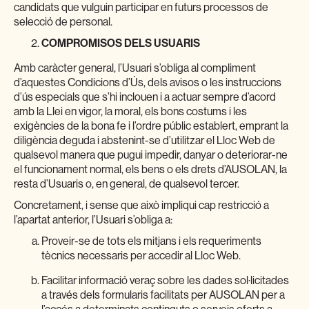
candidats que vulguin participar en futurs processos de
selecció de personal.
COMPROMISOS DELS USUARIS
Amb caràcter general, l’Usuari s’obliga al compliment
d’aquestes Condicions d’Ús, dels avisos o les instruccions
d’ús especials que s’hi inclouen i a actuar sempre d’acord
amb la Llei en vigor, la moral, els bons costums i les
exigències de la bona fe i l’ordre públic establert, emprant la
diligència deguda i abstenint-se d’utilitzar el Lloc Web de
qualsevol manera que pugui impedir, danyar o deteriorar-ne
el funcionament normal, els bens o els drets d’AUSOLAN, la
resta d’Usuaris o, en general, de qualsevol tercer.
Concretament, i sense que això impliqui cap restricció a
l’apartat anterior, l’Usuari s’obliga a:
Proveir-se de tots els mitjans i els requeriments
tècnics necessaris per accedir al Lloc Web.
Facilitar informació veraç sobre les dades sol·licitades
a través dels formularis facilitats per AUSOLAN per a