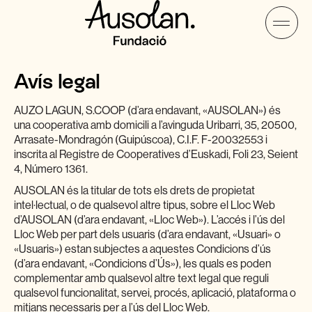
Avís legal
AUZO LAGUN, S.COOP (d’ara endavant, «AUSOLAN») és
una cooperativa amb domicili a l’avinguda Uribarri, 35, 20500,
Arrasate-Mondragón (Guipúscoa), C.I.F. F-20032553 i
inscrita al Registre de Cooperatives d’Euskadi, Foli 23, Seient
4, Número 1361.
AUSOLAN és la titular de tots els drets de propietat
intel·lectual, o de qualsevol altre tipus, sobre el Lloc Web
d’AUSOLAN (d’ara endavant, «Lloc Web»). L’accés i l’ús del
Lloc Web per part dels usuaris (d’ara endavant, «Usuari» o
«Usuaris») estan subjectes a aquestes Condicions d’ús
(d’ara endavant, «Condicions d’Ús»), les quals es poden
complementar amb qualsevol altre text legal que reguli
qualsevol funcionalitat, servei, procés, aplicació, plataforma o
mitjans necessaris per a l’ús del Lloc Web.