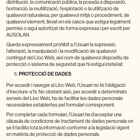
distribució, la comunicació pública, la posada a disposició,
l’extracció, la reutilització, l’explotació o la utilització de
qualsevol naturalesa, per qualsevol mitjà o procediment, de
qualsevol element, llevat en els casos que estigui legalment
permès o sigui autoritzat de forma expressa i per escrit per
AUSOLAN.
Queda expressament prohibit a l’Usuari la supressió,
l’alteració, la manipulació i la modificació de qualsevol
contingut del Lloc Web, així com de qualsevol dispositiu de
protecció o sistema de seguretat que hi estigui instal·lat.
PROTECCIÓ DE DADES
Per accedir i navegar al Lloc Web, l’Usuari no té l’obligació
d’inscriure-s’hi. No obstant això, per accedir a determinats
serveis del Lloc Web, ha de facilitar les dades personals
necessàries establertes pel formulari corresponent.
Per completar cada formulari, l’Usuari ha d’acceptar una
clàusula de condicions de tractament de dades personals on
se li facilita tota la informació conforme a la legislació vigent
en matèria de protecció de dades personals.