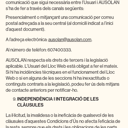
comunicació que sigui necessària entre l’Usuari i AUSOLAN
s’ha de fer a través dels canals següents:
Presencialment o mitjançant una comunicació per correu
postal adreçada a la seu central (al domicili indicat a l’inici
d’aquest document).
A l’adreça electrònica:
ausolan@ausolan.com
.
Al número de telèfon: 607400333.
AUSOLAN respecta els drets de tercers i la legislació
aplicable. L’Usuari del Lloc Web està obligat a fer el mateix.
Si hi ha incidències tècniques en el funcionament del Lloc
Web o si en alguna de les seccions hi ha inexactituds o
continguts contraris a la legislació, podeu fer ús dels mitjans
de contacte anteriors per notificar-ho.
INDEPENDÈNCIA I INTEGRACIÓ DE LES
CLÀUSULES
La il·licitud, la invalidesa o la ineficàcia de qualsevol de les
clàusules d’aquestes Condicions d’Ús no afecta l’eficàcia de
la resta, sempre que els drets i les obligacions de les parts