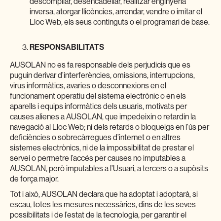
descompilar, desencadellar, realitzar enginyeria
inversa, atorgar llicències, arrendar, vendre o imitar el
Lloc Web, els seus continguts o el programari de base.
RESPONSABILITATS
AUSOLAN no es fa responsable dels perjudicis que es
puguin derivar d’interferències, omissions, interrupcions,
virus informàtics, avaries o desconnexions en el
funcionament operatiu del sistema electrònic o en els
aparells i equips informàtics dels usuaris, motivats per
causes alienes a AUSOLAN, que impedeixin o retardin la
navegació al Lloc Web; ni dels retards o bloqueigs en l’ús per
deficiències o sobrecàrregues d’internet o en altres
sistemes electrònics, ni de la impossibilitat de prestar el
servei o permetre l’accés per causes no imputables a
AUSOLAN, però imputables a l’Usuari, a tercers o a supòsits
de força major.
Tot i això, AUSOLAN declara que ha adoptat i adoptarà, si
escau, totes les mesures necessàries, dins de les seves
possibilitats i de l’estat de la tecnologia, per garantir el