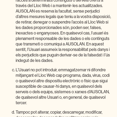
l’accés a determinats continguts o serveis oferts a
través del Lloc Web i a mantenir-les actualitzades.
AUSOLAN es reserva la facultat, sense perjudici
d’altres mesures legals que teniu a la vostra disposició,
de retirar, denegar o suspendre l’accés al Lloc Web si
les dades proporcionades són, poden ser, falses,
inexactes o enganyoses. En qualsevol cas, l’usuari és
plenament responsable de les dades o els continguts
que transmeti o comuniqui a AUSOLAN. En aquest
sentit, l’Usuari assumeix la responsabilitat pels danys i
els perjudicis que puguin derivar-se de la falsedat i l’ús
indegut de les dades.
L’Usuari no pot introduir, emmagatzemar ni difondre
mitjançant el Lloc Web cap programa, dada, virus, codi
o qualsevol altre dispositiu electrònic o físic que sigui
susceptible de causar-hi danys, en qualsevol dels
serveis o dels equips, sistemes o xarxes d’AUSOLAN,
de qualsevol altre Usuari o, en general, de qualsevol
tercer.
Tampoc pot alterar, copiar, descarregar, modificar,